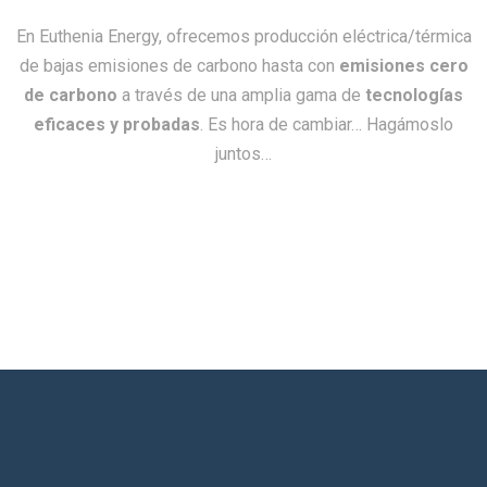
En Euthenia Energy, ofrecemos producción eléctrica/térmica
de bajas emisiones de carbono hasta con
emisiones cero
de carbono
a través de una amplia gama de
tecnologías
eficaces y probadas
. Es hora de cambiar… Hagámoslo
juntos…