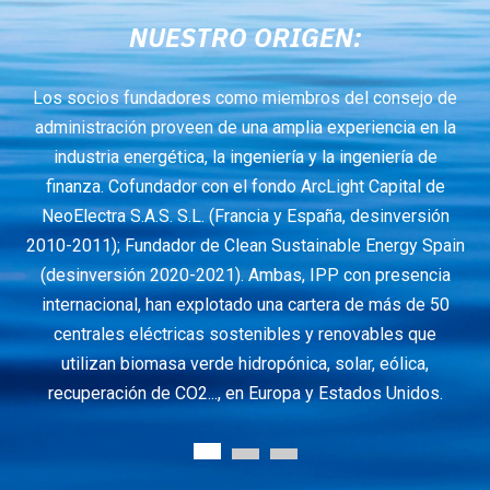
NUESTRO ORIGEN:
pre,
Los socios fundadores como miembros del consejo de
al
administración proveen de una amplia experiencia en la
so
industria energética, la ingeniería y la ingeniería de
finanza. Cofundador con el fondo ArcLight Capital de
me
ico
NeoElectra S.A.S. S.L. (Francia y España, desinversión
ob
s
2010-2011); Fundador de Clean Sustainable Energy Spain
(desinversión 2020-2021). Ambas, IPP con presencia
internacional, han explotado una cartera de más de 50
centrales eléctricas sostenibles y renovables que
utilizan biomasa verde hidropónica, solar, eólica,
recuperación de CO2..., en Europa y Estados Unidos.